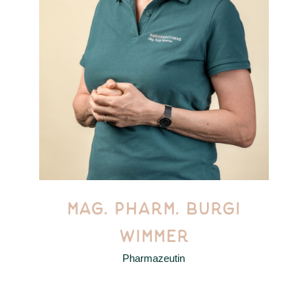
MAG. PHARM. BURGI
WIMMER
Pharmazeutin